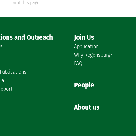
print this page
tions and Outreach
Join Us
es
Application
Why Regensburg?
FAQ
Publications
ia
People
Report
About us