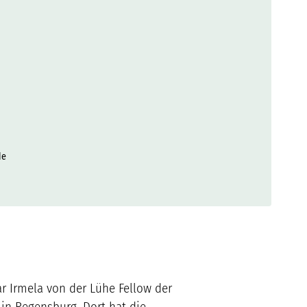
de
r Irmela von der Lühe Fellow der
in Regensburg. Dort hat die