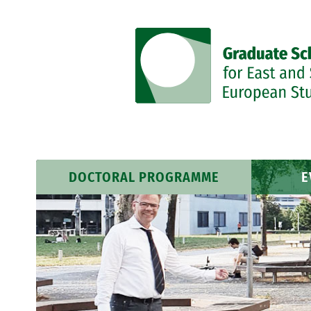
DOCTORAL PROGRAMME
E
Research Profile
Event
Researchers
News 
Training Programme
Course Schedule