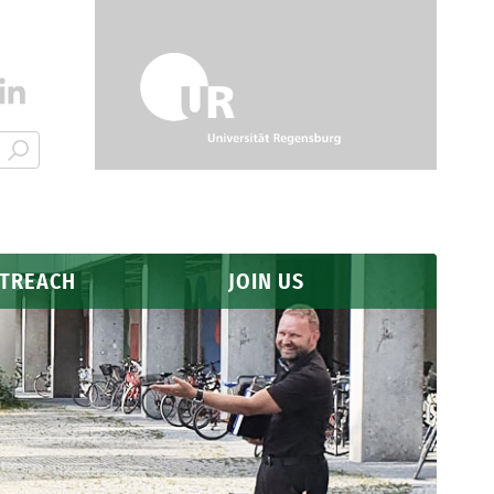
UTREACH
JOIN US
Application
Why Regensburg?
FAQ
s