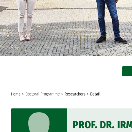
In the Media
Biannual Report
You
Home
Doctoral Programme
Researchers
Detail
are
here:
PROF. DR. IR